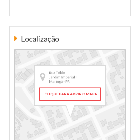
Localização
Rua Tókio
Jardim Imperial II
Maringá - PR
CLIQUE PARA ABRIR O MAPA