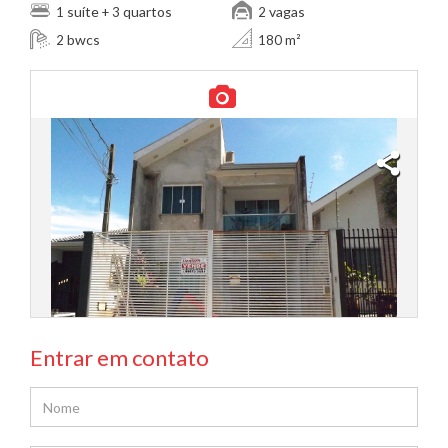
suíte
quartos
vagas
1
+ 3
2
bwcs
2
180 m²
Entrar em contato