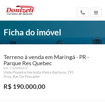
Ficha do imóvel
Terreno à venda em Maringá - PR -
Parque Res Quebec
Ref.: 71120000319
Viela Pioneira Heronita Vieira Barbosa, 191
Prox. Bar Do Pescador
R$ 190.000,00