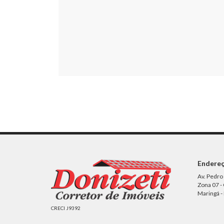
Endere
Av. Pedro
Zona 07 -
Maringá -
CRECI J9392