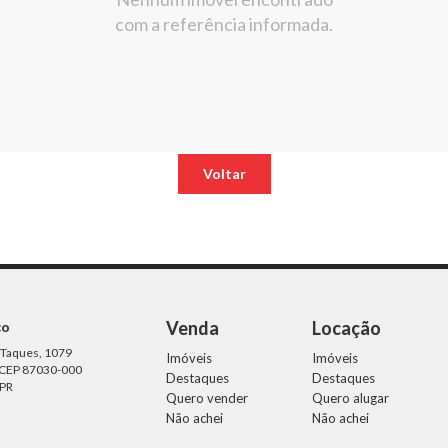
com a referência informada.
Voltar
Venda
Locação
ço
 Taques, 1079
Imóveis
Imóveis
 CEP 87030-000
Destaques
Destaques
 PR
Quero vender
Quero alugar
Não achei
Não achei