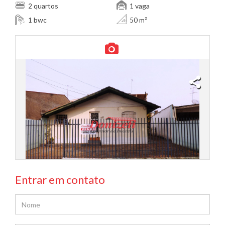
quartos
vaga
2
1
bwc
1
50 m²
Entrar em contato