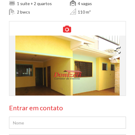
suíte
quartos
vagas
1
+ 2
4
bwcs
2
110 m²
Entrar em contato