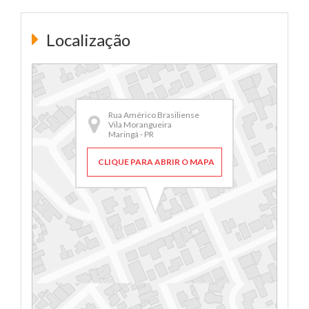
Localização
Rua Américo Brasiliense
Vila Morangueira
Maringá - PR
CLIQUE PARA ABRIR O MAPA