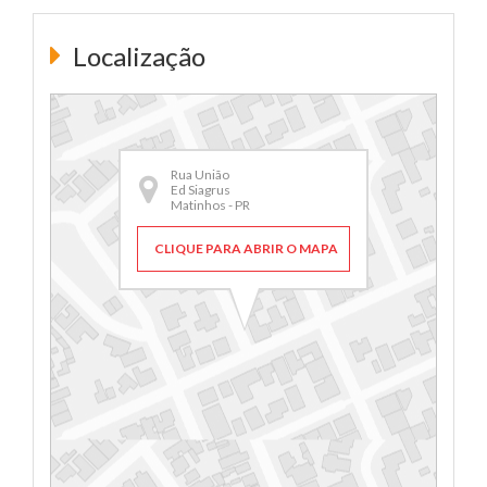
Localização
Rua União
Ed Siagrus
Matinhos - PR
CLIQUE PARA ABRIR O MAPA