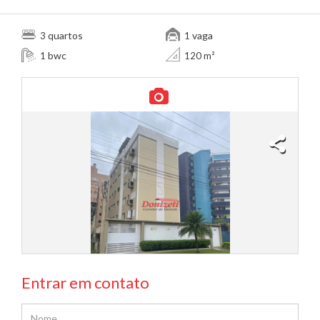
quartos
vaga
3
1
bwc
1
120 m²
Entrar em contato