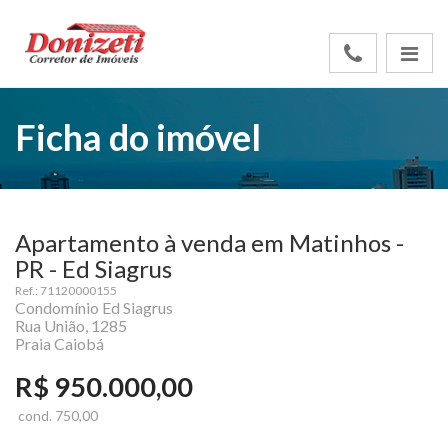
Ficha do imóvel
Apartamento à venda em Matinhos -
PR - Ed Siagrus
Ref.: 71120000155
Condomínio Ed Siagrus
Rua União, 1285
Praia Caiobá
R$ 950.000,00
cond. 750,00