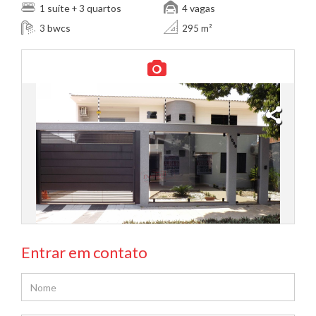
suíte
quartos
vagas
1
+ 3
4
bwcs
3
295 m²
Entrar em contato