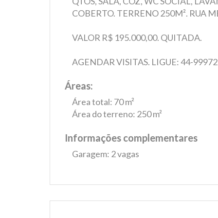
QTOS, SALA, COZ, WC SOCIAL, LA
COBERTO. TERRENO 250M². RUA ME
VALOR R$ 195.000,00. QUITADA.
AGENDAR VISITAS. LIGUE: 44-99972
Áreas:
Área total: 70 m²
Área do terreno: 250 m²
Informações complementares
Garagem: 2 vagas