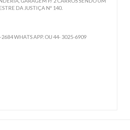
VANDERIA, GARAGEM P/ 2 CARROS SENDO UM
STRE DA JUSTIÇA Nº 140.
-2684 WHATS APP. OU 44- 3025-6909