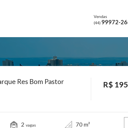
Vendas
99972-26
(44)
Parque Res Bom Pastor
R$ 195
2
70 m²
vagas