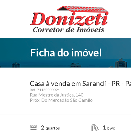
Ficha do imóvel
Casa à venda em Sarandi - PR - 
Ref.: 71120000094
Rua Mestre da Justiça, 140
Próx. Do Mercadão São Camilo
2
1
quartos
bwc