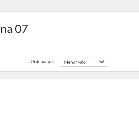
ona 07
Ordenar por:
CONTATAR
COMPARTILHAR
MAIS DETALHES [+]