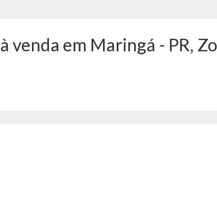
 à venda em Maringá - PR, Z
Terreno,
ZONA 07
Ref.: 71120000360
Rua Campos Sales -
Maringá - PR
Área total: 585,00 m²
Área terreno: 585,00 m²