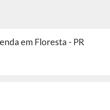
enda em Floresta - PR
Casa,
JARDIM IMPERIAL I I
Ref.: 71120000188
Rua Imperatriz Maria Leopoldina -
Floresta - PR