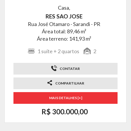
Casa,
RES SAO JOSE
Rua José Otamaro -
Sarandi - PR
Área total: 89,46 m²
Área terreno: 141,93 m²
1
suíte
+ 2
quartos
2
CONTATAR
COMPARTILHAR
MAIS DETALHES [+]
R$ 300.000,00