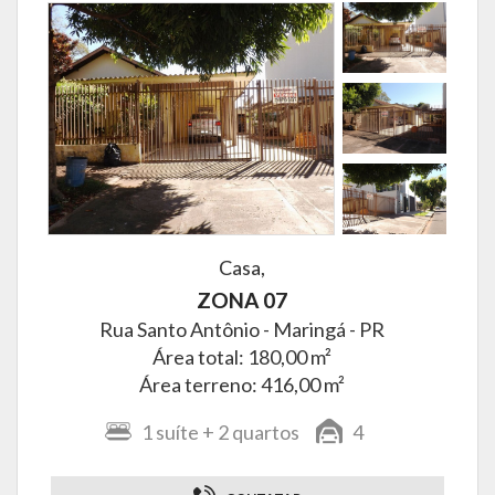
Casa,
ZONA 07
Rua Santo Antônio -
Maringá - PR
Área total: 180,00 m²
Área terreno: 416,00 m²
1
suíte
+ 2
quartos
4